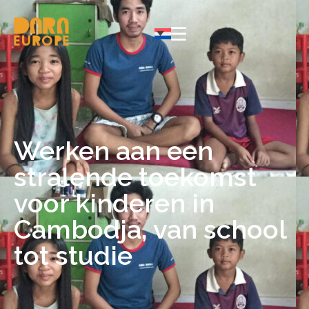
Werken aan een
stralende toekomst
voor kinderen in
Cambodja, van school
tot studie