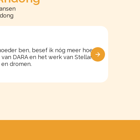
kansen
ndong
 moeder ben, besef ik nóg meer hoe
Ik weet 
Tonny d
n van DARA en het werk van Stellar
n en dromen.