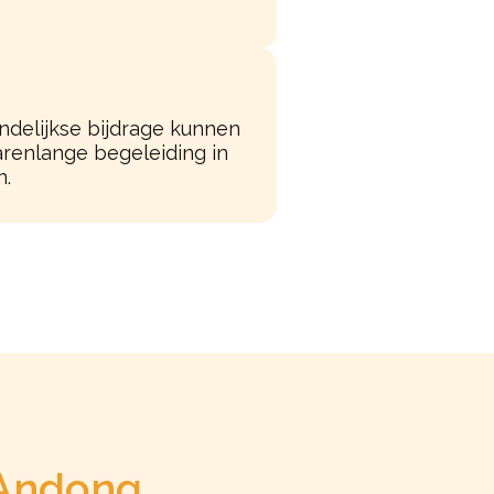
delijkse bijdrage kunnen
arenlange begeleiding in
n.
Andong