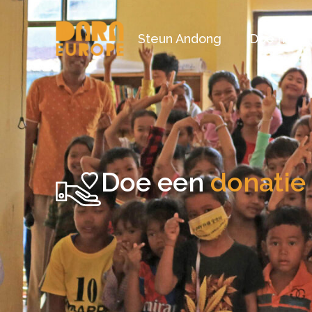
Steun Andong
Doe mee
Doe een
donatie