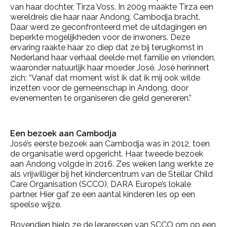
van haar dochter, Tirza Voss. In 2009 maakte Tirza een
wereldreis die haar naar Andong, Cambodja bracht.
Daar werd ze geconfronteerd met de uitdagingen en
beperkte mogelijkheden voor de inwoners. Deze
ervaring raakte haar zo diep dat ze bij terugkomst in
Nederland haar verhaal deelde met familie en vrienden,
waaronder natuurlijk haar moeder José. José herinnert
zich: “Vanaf dat moment wist ik dat ik mij ook wilde
inzetten voor de gemeenschap in Andong, door
evenementen te organiseren die geld genereren.”
Een bezoek aan Cambodja
José’s eerste bezoek aan Cambodja was in 2012, toen
de organisatie werd opgericht. Haar tweede bezoek
aan Andong volgde in 2016. Zes weken lang werkte ze
als vrijwilliger bij het kindercentrum van de Stellar Child
Care Organisation (SCCO), DARA Europe’s lokale
partner. Hier gaf ze een aantal kinderen les op een
speelse wijze.
Bovendien hielp ze de leraressen van SCCO om op een