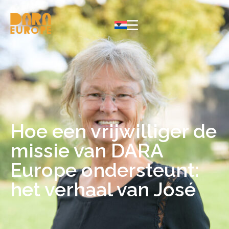
Hoe een vrijwilliger de
missie van DARA
Europe ondersteunt:
het verhaal van José