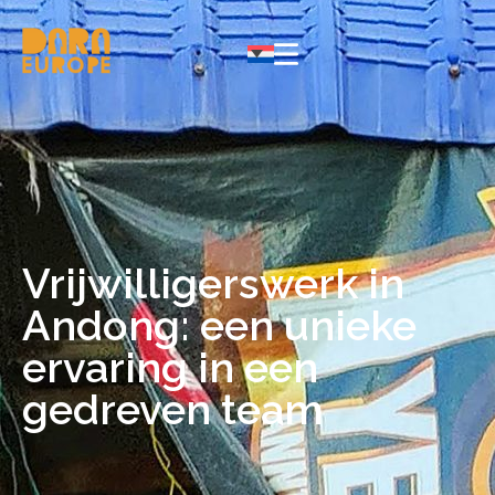
Vrijwilligerswerk in
Andong: een unieke
ervaring in een
gedreven team