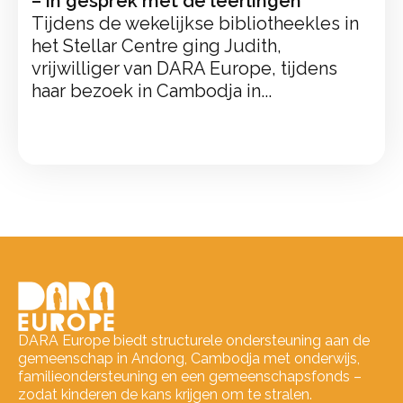
– in gesprek met de leerlingen
Tijdens de wekelijkse bibliotheekles in
het Stellar Centre ging Judith,
vrijwilliger van DARA Europe, tijdens
haar bezoek in Cambodja in...
DARA Europe biedt structurele ondersteuning aan de
gemeenschap in Andong, Cambodja met onderwijs,
familieondersteuning en een gemeenschapsfonds –
zodat kinderen de kans krijgen om te stralen.